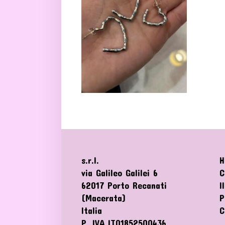
s.r.l.
H
via Galileo Galilei 6
C
62017 Porto Recanati
I
(Macerata)
P
Italia
C
P. IVA IT01852500436