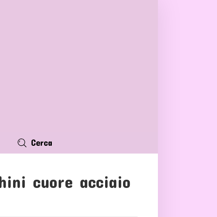
Cerca
hini cuore acciaio