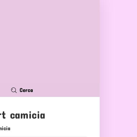
Cerca
rt camicia
micia