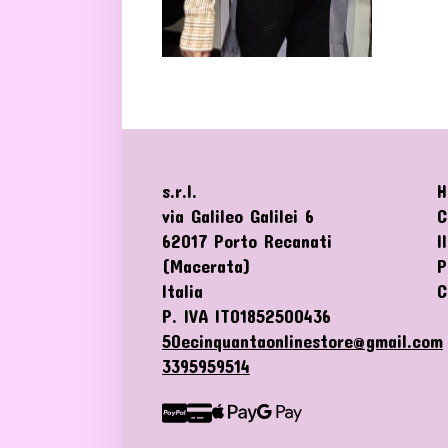
s.r.l.
H
via Galileo Galilei 6
C
62017 Porto Recanati
I
(Macerata)
P
Italia
C
P. IVA IT01852500436
50ecinquantaonlinestore@gmail.com
3395959514