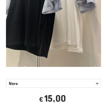
Nero
15,00
€